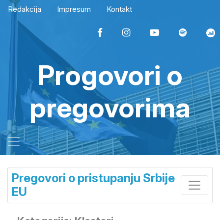
Redakcija
Impresum
Kontakt
Progovori o
pregovorima
Pregovori o pristupanju Srbije
EU