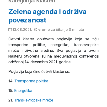
Kategorija: Klasteri
Zelena agenda i održiva
povezanost
13.08.2021.
vreme za čitanje 0 minuta
Četvrti klaster obuhvata poglavlja koja se tiču
transportne politike, energetike, transevropske
mreže i životne sredine.
Sva poglavlja u ovom
klasteru otvorena su na međuvladinoj konferenciji
održanoj 14. decembra 2021. godine.
Poglavlja koja čine četvrti klaster su:
14.
Transportna politika
15.
Energetika
21.
Trans-evropske mreže