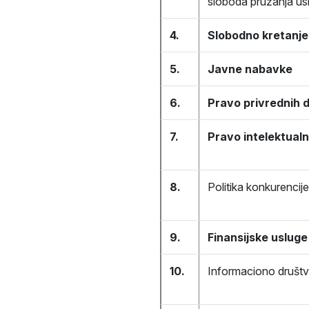
sloboda pružanja u
4.
Slobodno kretanje
5.
Javne nabavke
6.
Pravo privrednih 
7.
Pravo intelektualn
8.
Politika konkurencije
9.
Finansijske usluge
10.
Informaciono društvo