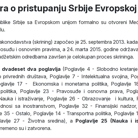
a o pristupanju Srbije Evropskoj 
ublike Srbije sa Evropskom unijom formalno su otvoreni M
lu.
akonodavstva (skrining) započeo je 25. septembra 2013. kada j
suđu i osnovnim pravima, a 24. marta 2015. godine održavan
 budžetskim odredbama završen je celokupan proces skrininga.
o
dvadeset dva poglavlja
(Poglavlje 4 - Slobodno kretanje
privrednih društava, Poglavlje 7 - Intelektualna svojina, Pog
oglavlje 17 - Ekonomska i monetarna politika, Poglavlje 18 
ka politika, Poglavlje 23 - Pravosuđe i osnovna prava, Pogl
auka i istraživanje, Poglavlje 26 - Obrazovanje i kultura, P
nosi sa inostranstvom, Poglavlje 32 - Finansijski nadzor, 
35 - Ostalo, Poglavlje 14 - Transportna politika, Poglavlje 1
avlje 27 - Životna sredina), a
Poglavlje 25 (Nauka i is
vremeno su i zatvorena.