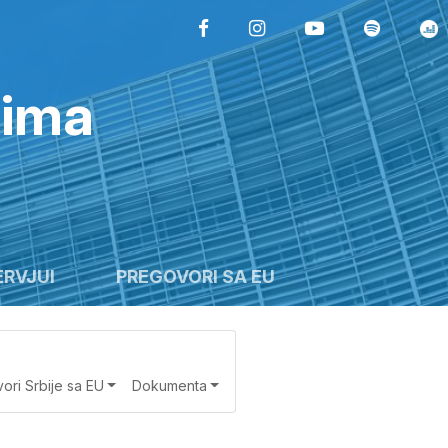
rima
ERVJUI
PREGOVORI SA EU
ori Srbije sa EU
Dokumenta