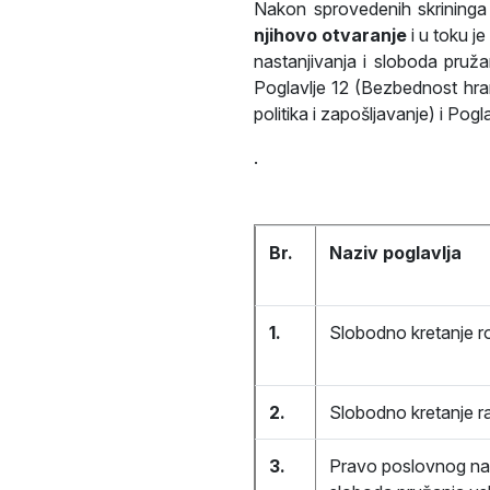
Nakon sprovedenih skrininga 
njihovo otvaranje
i u toku j
nastanjivanja i sloboda pružan
Poglavlje 12 (Bezbednost hrane
politika i zapošljavanje) i Pogl
.
Br.
Naziv poglavlja
1.
Slobodno kretanje r
2.
Slobodno kretanje r
3.
Pravo poslovnog nas