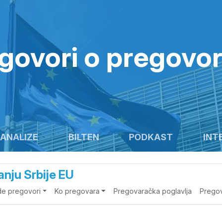
govori o pregovo
ANALIZE
BILTEN
PODKAST
INT
anju Srbije EU
de pregovori
Ko pregovara
Pregovaračka poglavlja
Pregov