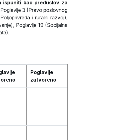
 ispuniti kao preduslov za
), Poglavlje 3 (Pravo poslovnog
oljoprivreda i ruralni razvoj),
vanje), Poglavlje 19 (Socijalna
ata).
lavlje
Poglavlje
voreno
zatvoreno