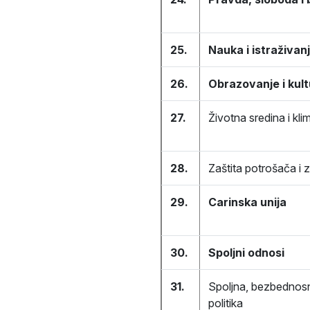
25.
Nauka i istraživan
26.
Obrazovanje i kul
27.
Životna sredina i kl
28.
Zaštita potrošača i z
29.
Carinska unija
30.
Spoljni odnosi
31.
Spoljna, bezbednos
politika