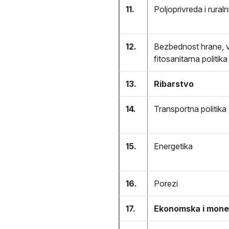
11.
Poljoprivreda i ruraln
12.
Bezbednost hrane, v
fitosanitarna politika
13.
Ribarstvo
14.
Transportna politika
15.
Energetika
16.
Porezi
17.
Ekonomska i monet