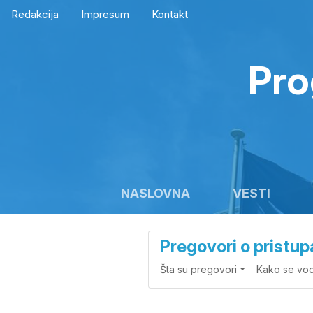
Redakcija
Impresum
Kontakt
Pro
NASLOVNA
VESTI
Pregovori o pristup
Šta su pregovori
Kako se vo