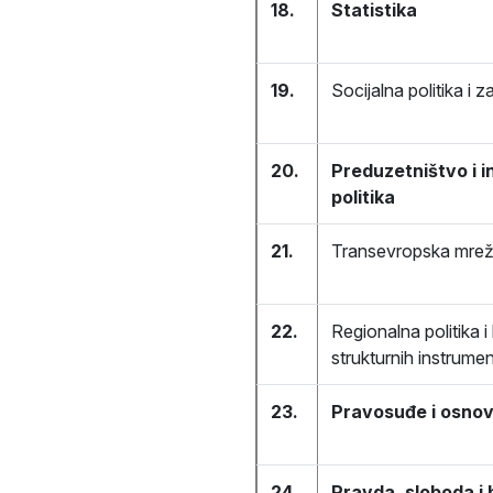
18.
Statistika
19.
Socijalna politika i 
20.
Preduzetništvo i i
politika
21.
Transevropska mre
22.
Regionalna politika i
strukturnih instrume
23.
Pravosuđe i osno
24.
Pravda, sloboda i