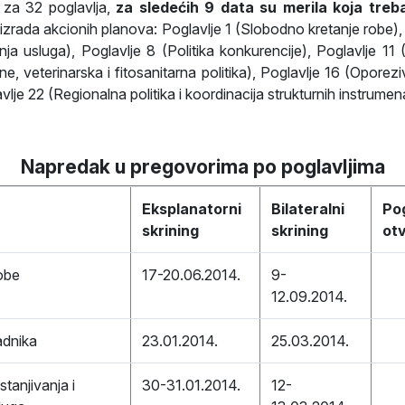
za 32 poglavlja,
za sledećih 9 data su merila koja treba
e izrada akcionih planova: Poglavlje 1 (Slobodno kretanje robe
ja usluga), Poglavlje 8 (Politika konkurencije), Poglavlje 11 (P
, veterinarska i fitosanitarna politika), Poglavlje 16 (Oporezi
avlje 22 (Regionalna politika i koordinacija strukturnih instrumen
Napredak u pregovorima po poglavljima
Eksplanatorni
Bilateralni
Pog
skrining
skrining
ot
obe
17-20.06.2014.
9-
12.09.2014.
adnika
23.01.2014.
25.03.2014.
tanjivanja i
30-31.01.2014.
12-