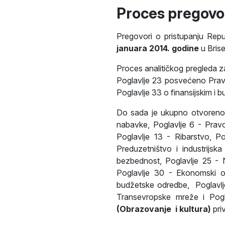
Proces pregovor
Pregovori o pristupanju Rep
januara 2014. godine
u Brise
Proces analitičkog pregleda z
Poglavlje 23 posvećeno Pravo
Poglavlje 33 o finansijskim i
Do sada je ukupno otvoren
nabavke, Poglavlje 6 - Pravo 
Poglavlje 13 - Ribarstvo, P
Preduzetništvo i industrijs
bezbednost, Poglavlje 25 - N
Poglavlje 30 - Ekonomski od
budžetske odredbe, Poglavlje 
Transevropske mreže i Pogl
(Obrazovanje i kultura)
pri