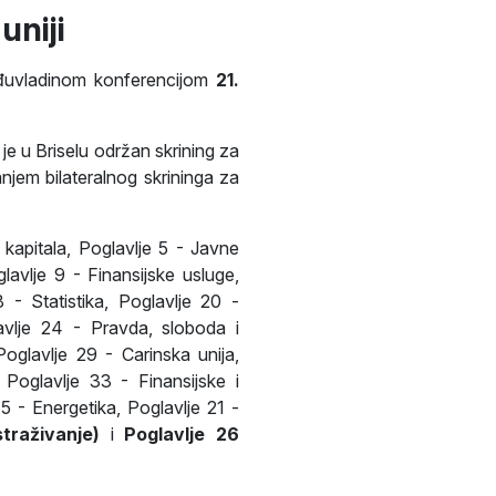
uniji
eđuvladinom konferencijom
21.
e u Briselu održan skrining za
jem bilateralnog skrininga za
 kapitala, Poglavlje 5 - Javne
lavlje 9 - Finansijske usluge,
- Statistika, Poglavlje 20 -
avlje 24 - Pravda, sloboda i
oglavlje 29 - Carinska unija,
Poglavlje 33 - Finansijske i
5 - Energetika, Poglavlje 21 -
traživanje)
i
Poglavlje 26